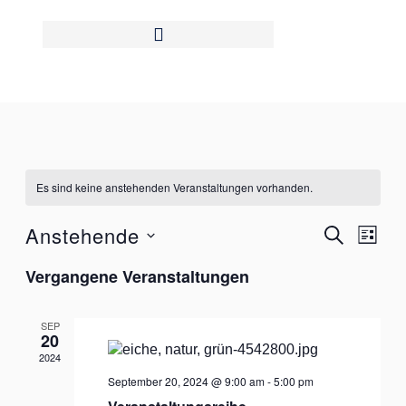
Zum
Inhalt
springen
Es sind keine anstehenden Veranstaltungen vorhanden.
Anstehende
Veranstaltun
Veran
SUCHE
LISTE
Suche
Ansic
Datum
und
Navig
Vergangene Veranstaltungen
wählen.
Ansichten,
Navigation
SEP
20
2024
September 20, 2024 @ 9:00 am
-
5:00 pm