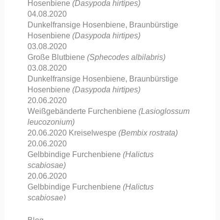
Hosenbiene
(Dasypoda hirtipes)
04.08.2020
Dunkelfransige Hosenbiene, Braunbürstige
Hosenbiene
(Dasypoda hirtipes)
03.08.2020
Große Blutbiene
(Sphecodes albilabris)
03.08.2020
Dunkelfransige Hosenbiene, Braunbürstige
Hosenbiene
(Dasypoda hirtipes)
20.06.2020
Weißgebänderte Furchenbiene
(Lasioglossum
leucozonium)
20.06.2020
Kreiselwespe
(Bembix rostrata)
20.06.2020
Gelbbindige Furchenbiene
(Halictus
scabiosae)
20.06.2020
Gelbbindige Furchenbiene
(Halictus
scabiosae)
20.06.2020
Kreiselwespe
(Bembix rostrata)
20.06.2020