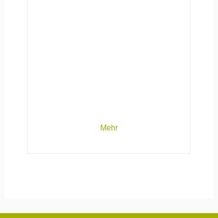
15.04.2015
Fuchsrote Lockensandbiene
(Andrena fulva)
Mehr