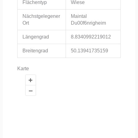
Flächentyp
Wiese
Nächstgelegener
Maintal
Ort
Du00f6nrigheim
Längengrad
8.8340992219012
Breitengrad
50.13941735159
Karte
+
–