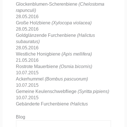
Glockenblumen-Scherenbiene
(Chelostoma
rapunculi)
28.05.2016
Große Holzbiene
(Xylocopa violacea)
28.05.2016
Goldglänzende Furchenbiene
(Halictus
subauratus)
28.05.2016
Westliche Honigbiene
(Apis mellifera)
21.05.2016
Rostrote Mauerbiene
(Osmia bicornis)
10.07.2015
Ackerhummel
(Bombus pascuorum)
10.07.2015
Gemeine Keulenschwebfliege
(Syritta pipiens)
10.07.2015
Gebänderte Furchenbiene
(Halictus
tumulorum)
15.04.2015
Blog
Frühlings-Pelzbiene
(Anthophora plumipes)