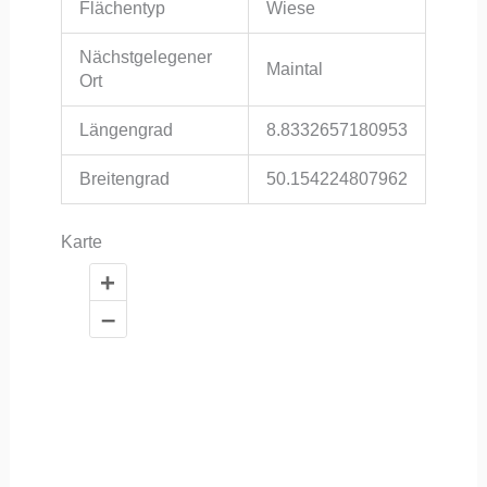
Flächentyp
Wiese
Nächstgelegener
Maintal
Ort
Längengrad
8.8332657180953
Breitengrad
50.154224807962
Karte
+
–