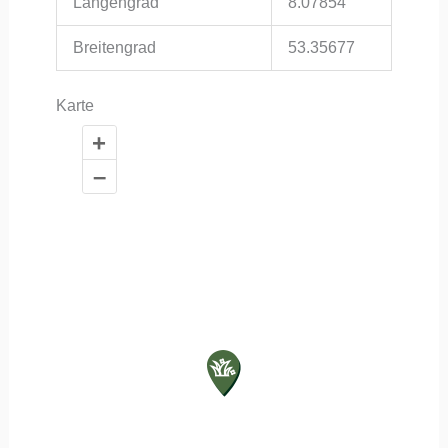
Längengrad
8.07854
Breitengrad
53.35677
Karte
+
–