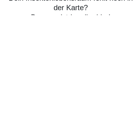
der Karte?
Dann registriere ihn hier!
MELDEPORTAL
Mitmachen
Nachlesen
Arbeitskreis Insekten
Wiesenpflege
Interaktive Karte
Liste Lebensräume
Aktuelles
Kontakt und Datenschutz
Veranstaltungen
Über das Projekt
Beiträge
Impressum
Datenschutz