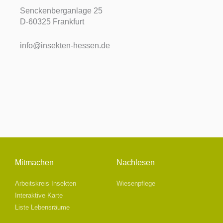
Senckenberganlage 25
D-60325 Frankfurt
info@insekten-hessen.de
Mitmachen
Nachlesen
Arbeitskreis Insekten
Wiesenpflege
Interaktive Karte
Liste Lebensräume